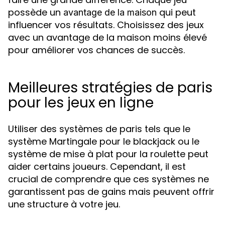
possède un
qui peut
avantage de la maison
influencer vos résultats. Choisissez des jeux
avec un avantage de la maison moins élevé
pour améliorer vos chances de succès.
Meilleures stratégies de paris
pour les jeux en ligne
Utiliser des systèmes de paris tels que le
système Martingale pour le blackjack ou le
système de mise à plat pour la roulette peut
aider certains joueurs. Cependant, il est
crucial de comprendre que ces systèmes ne
garantissent pas de gains mais peuvent offrir
une structure à votre jeu.