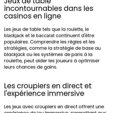
Jeux de table
incontournables dans les
casinos en ligne
Les jeux de table tels que la
, le
roulette
et le
continuent d'être
blackjack
baccarat
populaires. Comprendre les règles et les
stratégies, comme la stratégie de base au
blackjack ou les systèmes de paris à la
roulette, peut aider les joueurs à optimiser
leurs chances de gains.
Les croupiers en direct et
l'expérience immersive
Les jeux avec croupiers en direct offrent une
expérience de jeu immersive, permettant aux