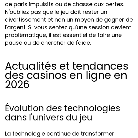
de paris impulsifs ou de chasse aux pertes.
N'oubliez pas que le jeu doit rester un
divertissement et non un moyen de gagner de
l'argent. Si vous sentez qu'une session devient
problématique, il est essentiel de faire une
pause ou de chercher de l'aide.
Actualités et tendances
des casinos en ligne en
2026
Évolution des technologies
dans l'univers du jeu
La technologie continue de transformer