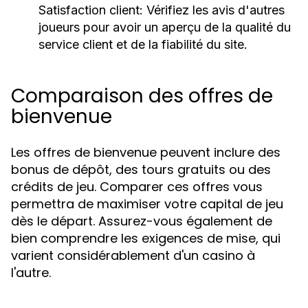
Satisfaction client
: Vérifiez les avis d'autres
joueurs pour avoir un aperçu de la qualité du
service client et de la fiabilité du site.
Comparaison des offres de
bienvenue
Les offres de bienvenue peuvent inclure des
bonus de dépôt, des tours gratuits ou des
crédits de jeu. Comparer ces offres vous
permettra de maximiser votre capital de jeu
dès le départ. Assurez-vous également de
bien comprendre les exigences de mise, qui
varient considérablement d'un casino à
l'autre.