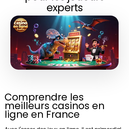
experts
Comprendre les
meilleurs casinos en
ligne en France