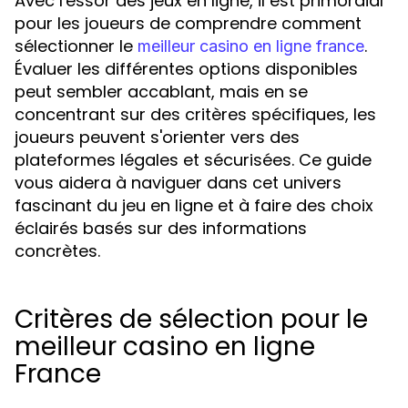
Avec l'essor des jeux en ligne, il est primordial
pour les joueurs de comprendre comment
sélectionner le
.
meilleur casino en ligne france
Évaluer les différentes options disponibles
peut sembler accablant, mais en se
concentrant sur des critères spécifiques, les
joueurs peuvent s'orienter vers des
plateformes légales et sécurisées. Ce guide
vous aidera à naviguer dans cet univers
fascinant du jeu en ligne et à faire des choix
éclairés basés sur des informations
concrètes.
Critères de sélection pour le
meilleur casino en ligne
France