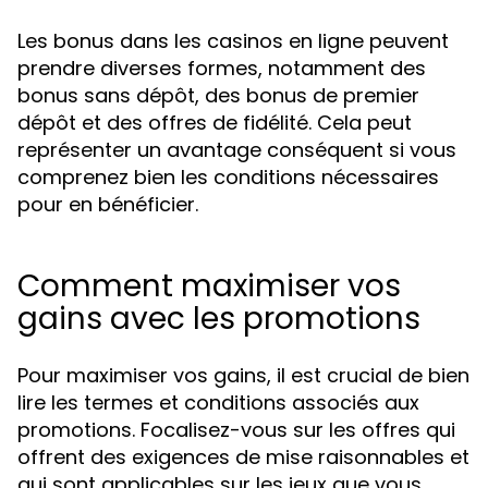
Les bonus dans les casinos en ligne peuvent
prendre diverses formes, notamment des
bonus sans dépôt, des bonus de premier
dépôt et des offres de fidélité. Cela peut
représenter un avantage conséquent si vous
comprenez bien les conditions nécessaires
pour en bénéficier.
Comment maximiser vos
gains avec les promotions
Pour maximiser vos gains, il est crucial de bien
lire les termes et conditions associés aux
promotions. Focalisez-vous sur les offres qui
offrent des exigences de mise raisonnables et
qui sont applicables sur les jeux que vous