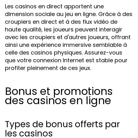
Les casinos en direct apportent une
dimension sociale au jeu en ligne. Grâce à des
croupiers en direct et à des flux vidéo de
haute qualité, les joueurs peuvent interagir
avec les croupiers et d'autres joueurs, offrant
ainsi une expérience immersive semblable à
celle des casinos physiques. Assurez-vous
que votre connexion Internet est stable pour
profiter pleinement de ces jeux.
Bonus et promotions
des casinos en ligne
Types de bonus offerts par
les casinos