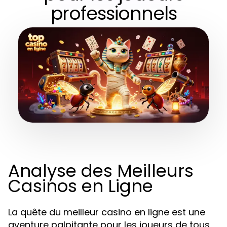
professionnels
Analyse des Meilleurs
Casinos en Ligne
La quête du meilleur casino en ligne est une
aventure palpitante pour les joueurs de tous