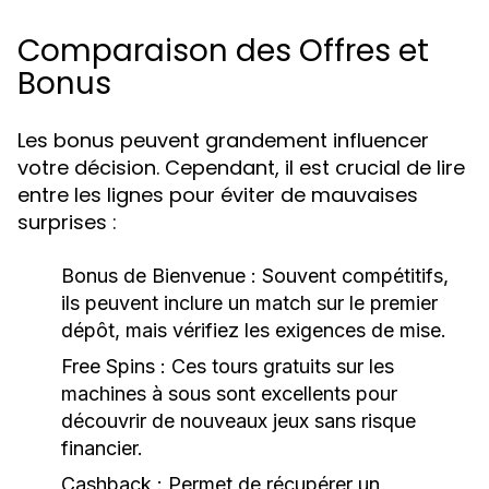
Comparaison des Offres et
Bonus
Les bonus peuvent grandement influencer
votre décision. Cependant, il est crucial de lire
entre les lignes pour éviter de mauvaises
surprises :
Bonus de Bienvenue :
Souvent compétitifs,
ils peuvent inclure un match sur le premier
dépôt, mais vérifiez les exigences de mise.
Free Spins :
Ces tours gratuits sur les
machines à sous sont excellents pour
découvrir de nouveaux jeux sans risque
financier.
Cashback :
Permet de récupérer un