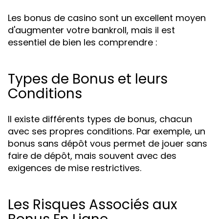
Les bonus de casino sont un excellent moyen
d'augmenter votre bankroll, mais il est
essentiel de bien les comprendre :
Types de Bonus et leurs
Conditions
Il existe différents types de bonus, chacun
avec ses propres conditions. Par exemple, un
bonus sans dépôt vous permet de jouer sans
faire de dépôt, mais souvent avec des
exigences de mise restrictives.
Les Risques Associés aux