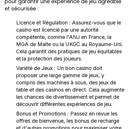
pour garantir une expérience de jeu agréable
et sécurisée :
Licence et Régulation :
Assurez-vous que le
casino est licencié par une autorité
compétente, comme l'ANJ en France, la
MGA de Malte ou la UKGC au Royaume-Uni.
Cela garantit des pratiques de jeu équitables
et la protection des joueurs.
Variété de Jeux :
Un bon casino doit
proposer une large gamme de jeux, y
compris des machines à sous, des jeux de
table et des casinos en direct. Cela augmente
les chances de divertissement et permet de
découvrir différentes expériences de jeu.
Bonus et Promotions :
Passez en revue les
offres de bienvenue, les bonus de recharge
et d'autres promotions pour maximiser votre