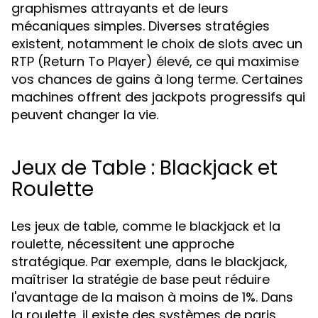
graphismes attrayants et de leurs
mécaniques simples. Diverses stratégies
existent, notamment le choix de slots avec un
RTP (Return To Player) élevé, ce qui maximise
vos chances de gains à long terme. Certaines
machines offrent des jackpots progressifs qui
peuvent changer la vie.
Jeux de Table : Blackjack et
Roulette
Les jeux de table, comme le blackjack et la
roulette, nécessitent une approche
stratégique. Par exemple, dans le blackjack,
maîtriser la
peut réduire
stratégie de base
l'avantage de la maison à moins de 1%. Dans
la roulette, il existe des systèmes de paris