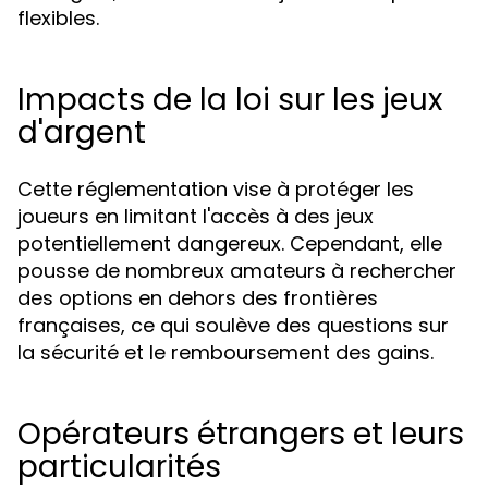
flexibles.
Impacts de la loi sur les jeux
d'argent
Cette réglementation vise à protéger les
joueurs en limitant l'accès à des jeux
potentiellement dangereux. Cependant, elle
pousse de nombreux amateurs à rechercher
des options en dehors des frontières
françaises, ce qui soulève des questions sur
la sécurité et le remboursement des gains.
Opérateurs étrangers et leurs
particularités