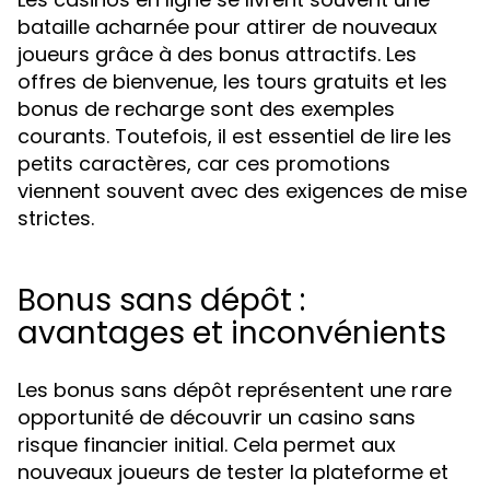
bataille acharnée pour attirer de nouveaux
joueurs grâce à des bonus attractifs. Les
offres de bienvenue, les tours gratuits et les
bonus de recharge sont des exemples
courants. Toutefois, il est essentiel de lire les
petits caractères, car ces promotions
viennent souvent avec des exigences de mise
strictes.
Bonus sans dépôt :
avantages et inconvénients
Les bonus sans dépôt représentent une rare
opportunité de découvrir un casino sans
risque financier initial. Cela permet aux
nouveaux joueurs de tester la plateforme et