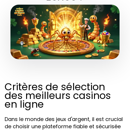
Critères de sélection
des meilleurs casinos
en ligne
Dans le monde des jeux d'argent, il est crucial
de choisir une plateforme fiable et sécurisée