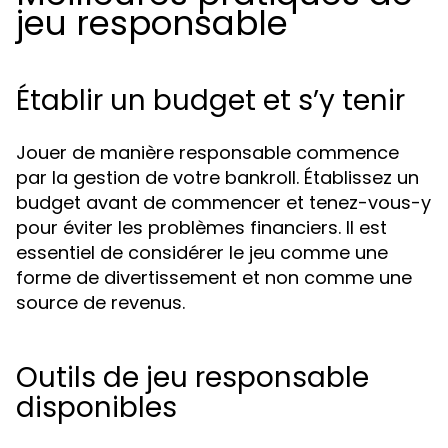
jeu responsable
Établir un budget et s’y tenir
Jouer de manière responsable commence
par la gestion de votre bankroll. Établissez un
budget avant de commencer et tenez-vous-y
pour éviter les problèmes financiers. Il est
essentiel de considérer le jeu comme une
forme de divertissement et non comme une
source de revenus.
Outils de jeu responsable
disponibles