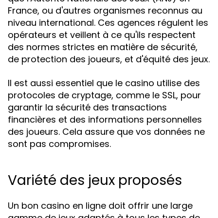
France, ou d'autres organismes reconnus au
niveau international. Ces agences régulent les
opérateurs et veillent à ce qu'ils respectent
des normes strictes en matière de sécurité,
de protection des joueurs, et d'équité des jeux.
Il est aussi essentiel que le casino utilise des
protocoles de cryptage, comme le SSL, pour
garantir la sécurité des transactions
financières et des informations personnelles
des joueurs. Cela assure que vos données ne
sont pas compromises.
Variété des jeux proposés
Un bon casino en ligne doit offrir une large
gamme de jeux adaptés à tous les types de