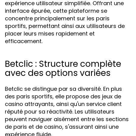
expérience utilisateur simplifiée. Offrant une
interface épurée, cette plateforme se
concentre principalement sur les paris
sportifs, permettant ainsi aux utilisateurs de
placer leurs mises rapidement et
efficacement.
Betclic : Structure complète
avec des options variées
Betclic se distingue par sa diversité. En plus
des paris sportifs, elle propose des jeux de
casino attrayants, ainsi qu'un service client
réputé pour sa réactivité. Les utilisateurs
peuvent naviguer aisément entre les sections
de paris et de casino, s'assurant ainsi une
expérience fluide.