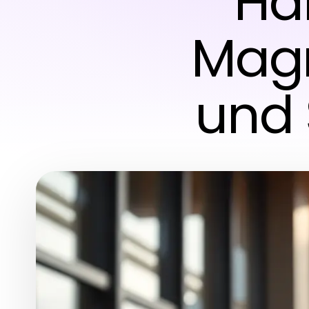
Ha
Magn
und 