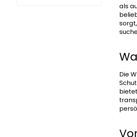
als a
belie
sorgt
suche
Wa
Die W
Schut
biete
trans
persö
Vor