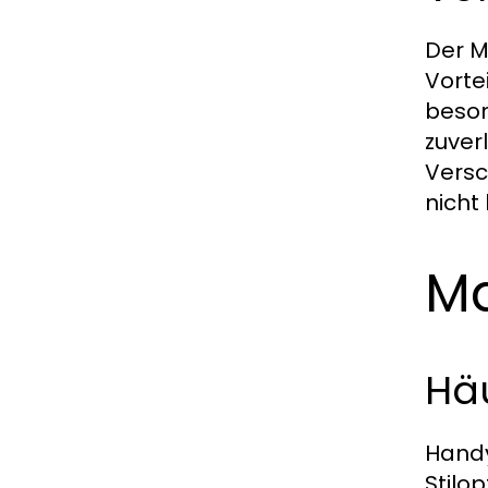
Der M
Vorte
beson
zuver
Versch
nicht
Ma
Häu
Handy
Stilo