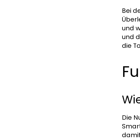
Bei d
Überl
und w
und d
die T
Fu
Wi
Die N
Smart
damit