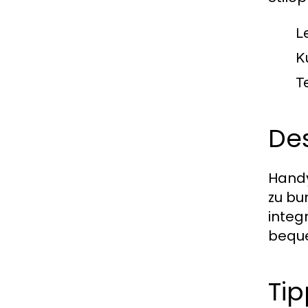
L
K
Te
De
Handy
zu bu
integ
beque
Tip