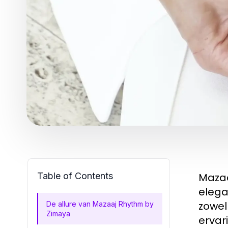
Table of Contents
Mazaa
elegan
zowel
De allure van Mazaaj Rhythm by
Zimaya
ervar