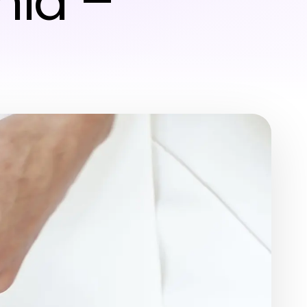
nia –
l