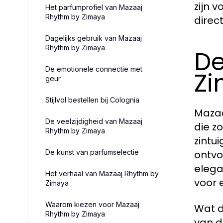
zijn 
Het parfumprofiel van Mazaaj
Rhythm by Zimaya
direc
Dagelijks gebruik van Mazaaj
Rhythm by Zimaya
De
De emotionele connectie met
Z
geur
Stijlvol bestellen bij Colognia
Mazaa
De veelzijdigheid van Mazaaj
die z
Rhythm by Zimaya
zintu
De kunst van parfumselectie
ontvo
elega
Het verhaal van Mazaaj Rhythm by
voor 
Zimaya
Waarom kiezen voor Mazaaj
Wat d
Rhythm by Zimaya
van d