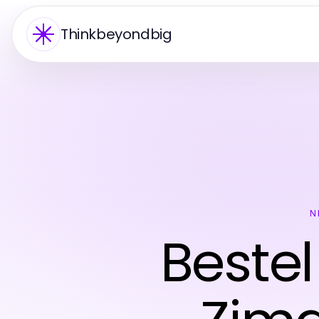
Thinkbeyondbig
N
Beste