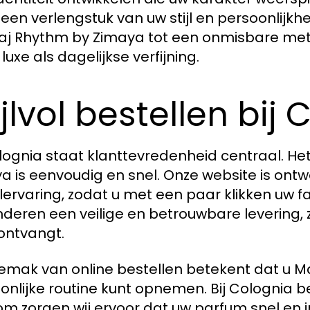
s een verlengstuk van uw stijl en persoonlij
j Rhythm by Zimaya tot een onmisbare met
luxe als dagelijkse verfijning.
ijlvol bestellen bij
olognia staat klanttevredenheid centraal. H
a is eenvoudig en snel. Onze website is ont
lervaring, zodat u met een paar klikken uw f
deren een veilige en betrouwbare levering,
 ontvangt.
emak van online bestellen betekent dat u M
onlijke routine kunt opnemen. Bij Colognia be
m zorgen wij ervoor dat uw parfum snel en in