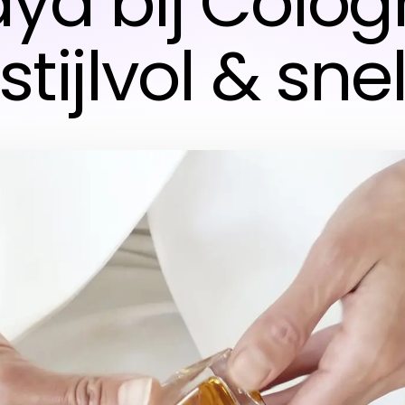
ya bij Colog
stijlvol & sne