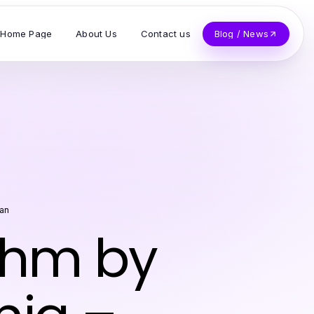
Home Page
About Us
Contact us
Blog / News
an
thm by