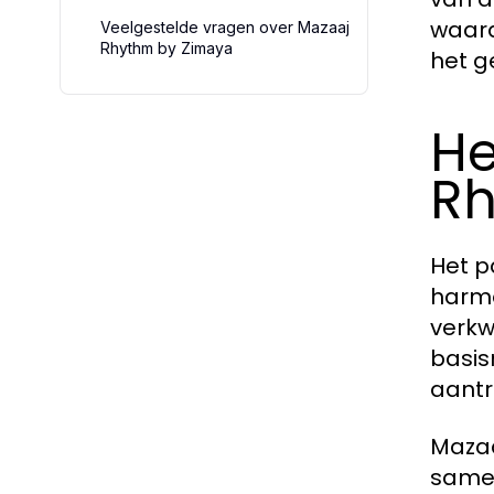
waard
Veelgestelde vragen over Mazaaj
Rhythm by Zimaya
het g
He
Rh
Het p
harmo
verkw
basis
aantr
Mazaa
samen