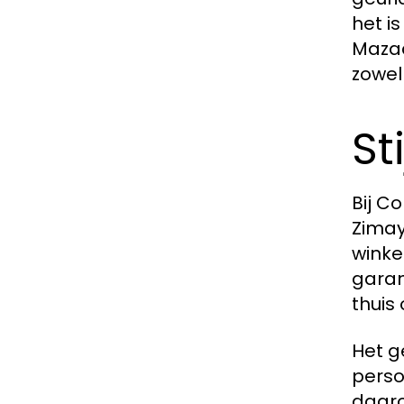
het i
Mazaa
zowel 
St
Bij C
Zimay
winke
garan
thuis
Het g
perso
daaro