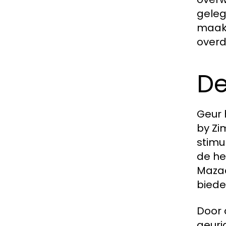
geleg
maakt
overd
De
Geur 
by Zi
stimu
de he
Mazaa
biede
Door 
geuri