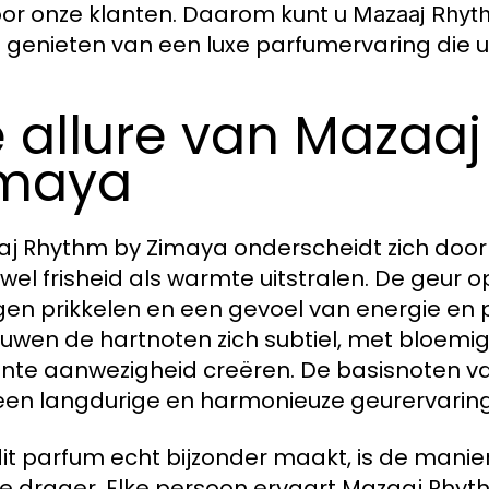
voor onze klanten. Daarom kunt u
Mazaaj Rhyt
t genieten van een luxe parfumervaring die u
 allure van Mazaa
imaya
j Rhythm by Zimaya onderscheidt zich door 
owel frisheid als warmte uitstralen. De geur
igen prikkelen en een gevoel van energie en p
uwen de hartnoten zich subtiel, met bloemi
nte aanwezigheid creëren. De basisnoten 
een langdurige en harmonieuze geurervaring d
it parfum echt bijzonder maakt, is de manie
e drager. Elke persoon ervaart Mazaaj Rhyth