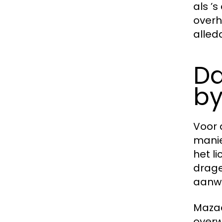
als ’
overh
alled
Da
by
Voor 
manie
het l
drage
aanwe
Mazaa
overw