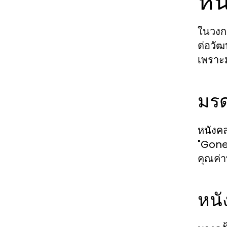
หน
ในวงกา
ต่อวัฒ
เพราะม
มร
หนังค
"Gone 
คุณค่า
หนั