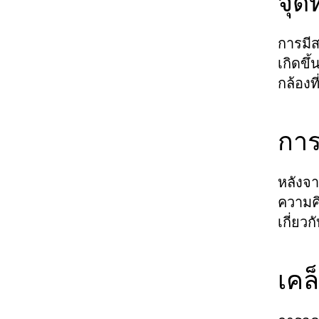
จุด
การมีส
เกิดขึ
กล้องท
การ
หลังจาก
ความคิ
เกี่ยวก
เคล