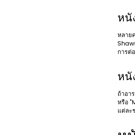
หนั
หลายคร
Shawsh
การต่
หนัง
ถ้าอาร
หรือ "
แต่ละช