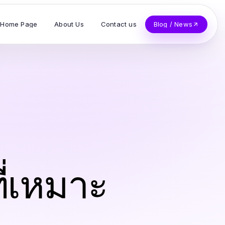
Home Page
About Us
Contact us
Blog / News
ี่เหมาะ