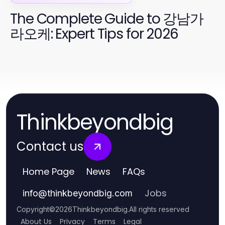
The Complete Guide to 강남가
라오케: Expert Tips for 2026
Thinkbeyondbig
Contact us
Home Page
News
FAQs
Jobs
info
@
thinkbeyondbig.com
Copyright
©
2026
Thinkbeyondbig
.
All rights reserved
About Us
Privacy
Terms
Legal